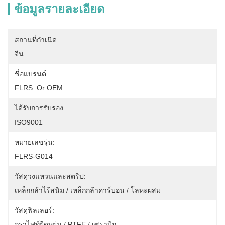
ข้อมูลรายละเอียด
สถานที่กำเนิด:
จีน
ชื่อแบรนด์:
FLRS  Or OEM
ได้รับการรับรอง:
ISO9001
หมายเลขรุ่น:
FLRS-G014
วัสดุวงแหวนและสตริป:
เหล็กกล้าไร้สนิม / เหล็กกล้าคาร์บอน / โลหะผสม
วัสดุฟิลเลอร์:
กราไฟท์ยืดหยุ่น / PTFE / เซรามิก