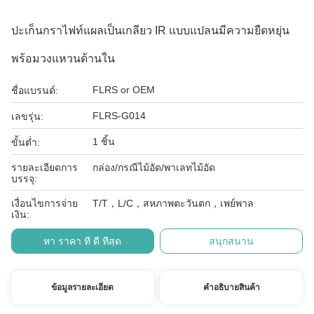
ปะเก็นกราไฟท์แผลเป็นเกลียว IR แบบแปลนมีความยืดหยุ่น
พร้อมวงแหวนด้านใน
FLRS or OEM
ชื่อแบรนด์:
FLRS-G014
เลขรุ่น:
1 ชิ้น
ขั้นต่ำ:
รายละเอียดการ
กล่อง/กรณีไม้อัด/พาเลทไม้อัด
บรรจุ:
เงื่อนไขการจ่าย
T/T，L/C，สหภาพตะวันตก，เพย์พาล
เงิน:
หา ราคา ที่ ดี ที่สุด
สนุกสนาน
ข้อมูลรายละเอียด
คําอธิบายสินค้า