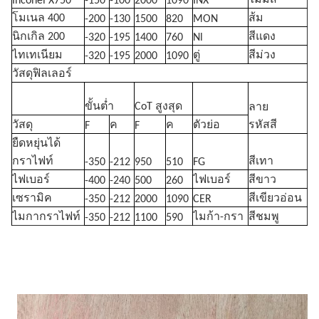
ไม่มีสี
Inconel X750
-150
-100
2000
1090
INX
โมเนล 400
ส้ม
-200
-130
1500
820
MON
นิกเกิล 200
สีแดง
-320
-195
1400
760
Nl
ไทเทเนียม
ตู่
สีม่วง
-320
-195
2000
1090
วัสดุฟิลเลอร์
ขั้นต่ำ
CoT สูงสุด
ลาย
วัสดุ
ค
ค
ตัวย่อ
รหัสสี
F
F
ยืดหยุ่นได้
กราไฟท์
สีเทา
-350
-212
950
510
FG
ไฟเบอร์
ไฟเบอร์
สีขาว
-400
-240
500
260
เซรามิค
สีเขียวอ่อน
-350
-212
2000
1090
CER
ไมกากราไฟท์
ไมก้า-กรา
สีชมพู
-350
-212
1100
590