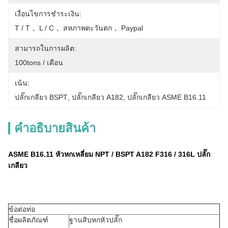
เงื่อนไขการชำระเงิน:
T / T， L / C， สหภาพตะวันตก， Paypal
สามารถในการผลิต:
100tons / เดือน
เน้น:
ปลั๊กเกลียว BSPT
, 
ปลั๊กเกลียว A182
, 
ปลั๊กเกลียว ASME B16.11
คําอธิบายสินค้า
ASME B16.11 หัวหกเหลี่ยม NPT / BSPT A182 F316 / 316L ปลั๊ก
เกลียว
ข้อต่อท่อ
ชื่อผลิตภัณฑ์
ฐานสิบหกหัวปลั๊ก