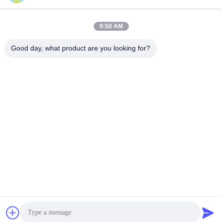
ติดต่อเร็ว
9:50 AM
Good day, what product are you looking for?
ที่อยู่
No.3939 Eurasian Ave. , Chanba Ecological District, ซีอาน,
จีน
โทรศัพท์
86-29-86613868
อีเมล
flrs@mechanical-fasteners.com
นโยบายความเป็นส่วนตัว
|
แผนผังเว็บไซต์
| จีน ดี คุณภาพ รัด
เครื่องกล ผู้จัดจําหน่าย.ลิขสิทธิ์ 2020-2026 Shaanxi Flourish
Industrial Co., Ltd. ทั้งหมด สิทธิพิเศษ