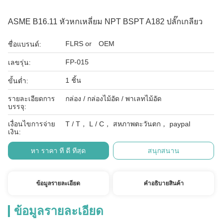
ASME B16.11 หัวหกเหลี่ยม NPT BSPT A182 ปลั๊กเกลียว
FLRS or OEM
ชื่อแบรนด์:
FP-015
เลขรุ่น:
1 ชิ้น
ขั้นต่ำ:
รายละเอียดการ
กล่อง / กล่องไม้อัด / พาเลทไม้อัด
บรรจุ:
เงื่อนไขการจ่าย
T / T， L / C， สหภาพตะวันตก， paypal
เงิน:
หา ราคา ที่ ดี ที่สุด
สนุกสนาน
ข้อมูลรายละเอียด
คําอธิบายสินค้า
ข้อมูลรายละเอียด