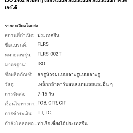
ISO 1482 หรือสกรูโลหะแบบหัวแบนแบบหัวแบนแบบกำหนด
เองได้
รายละเอียดโดยย่อ
สถานที่กำเนิด:
ประเทศจีน
FLRS
ชื่อแบรนด์:
FLRS-002T
หมายเลขรุ่น:
ISO
มาตรฐาน:
ชื่อผลิตภัณฑ์:
สกรูหัวจมแบบเจาะรูแบบเจาะรู
วัสดุ:
เหล็กกล้าคาร์บอนสแตนเลสและอื่น ๆ
การจัดส่ง:
7-15 วัน
FOB, CFR, CIF
เงื่อนไขทางการค้า:
TT, LC,
การชำระเงิน:
กำลังโหลดพอร์ต:
ท่าเรือเซี่ยงไฮ้ประเทศจีน