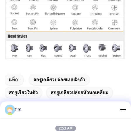
แท็ก:
สกรูเกลียวปล่อยแบบฝังตัว
สกรูเรียวในตัว
สกรูเกลียวปล่อยหัวหกเหลี่ยม
flrs
ติดต่อเร็ว
2:53 AM