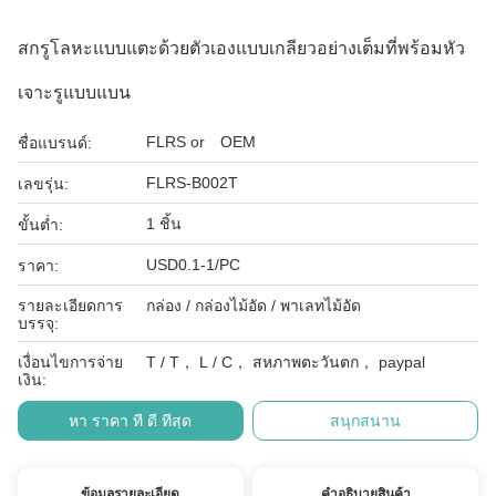
สกรูโลหะแบบแตะด้วยตัวเองแบบเกลียวอย่างเต็มที่พร้อมหัว
เจาะรูแบบแบน
FLRS or OEM
ชื่อแบรนด์:
FLRS-B002T
เลขรุ่น:
1 ชิ้น
ขั้นต่ำ:
USD0.1-1/PC
ราคา:
รายละเอียดการ
กล่อง / กล่องไม้อัด / พาเลทไม้อัด
บรรจุ:
เงื่อนไขการจ่าย
T / T， L / C， สหภาพตะวันตก， paypal
เงิน:
หา ราคา ที่ ดี ที่สุด
สนุกสนาน
ข้อมูลรายละเอียด
คําอธิบายสินค้า